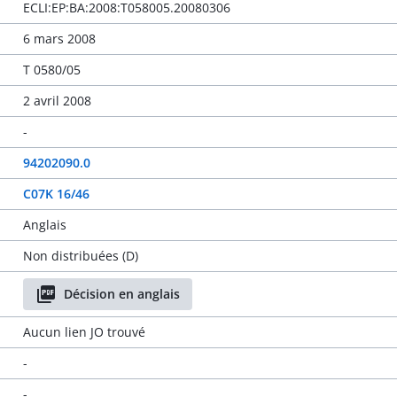
ECLI:EP:BA:2008:T058005.20080306
6 mars 2008
T 0580/05
2 avril 2008
-
94202090.0
C07K 16/46
Anglais
Non distribuées (D)
Décision en anglais
Aucun lien JO trouvé
-
-