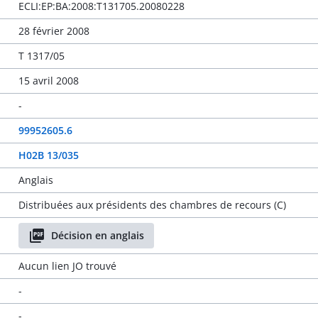
ECLI:EP:BA:2008:T131705.20080228
28 février 2008
T 1317/05
15 avril 2008
-
99952605.6
H02B 13/035
Anglais
Distribuées aux présidents des chambres de recours (C)
Décision en anglais
Aucun lien JO trouvé
-
-