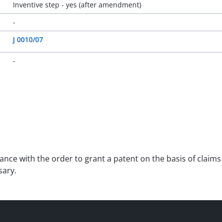
Inventive step - yes (after amendment)
-
J 0010/07
-
stance with the order to grant a patent on the basis of clai
sary.