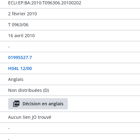
ECLI:EP:BA:2010:T096306.20100202
2 février 2010
T 0963/06
16 avril 2010
-
01995527.7
H04L 12/00
Anglais
Non distribuées (D)
Décision en anglais
Aucun lien JO trouvé
-
-