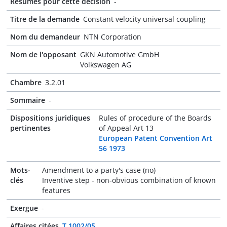
Résumés pour cette décision
-
Titre de la demande
Constant velocity universal coupling
Nom du demandeur
NTN Corporation
Nom de l'opposant
GKN Automotive GmbH
Volkswagen AG
Chambre
3.2.01
Sommaire
-
Dispositions juridiques
Rules of procedure of the Boards
pertinentes
of Appeal Art 13
European Patent Convention Art
56 1973
Mots-
Amendment to a party's case (no)
clés
Inventive step - non-obvious combination of known
features
Exergue
-
Affaires citées
T 1002/05