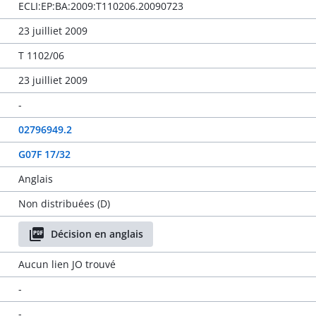
ECLI:EP:BA:2009:T110206.20090723
23 juilliet 2009
T 1102/06
23 juilliet 2009
-
02796949.2
G07F 17/32
Anglais
Non distribuées (D)
Décision en anglais
Aucun lien JO trouvé
-
-