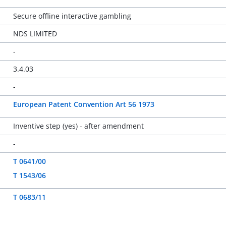
Secure offline interactive gambling
NDS LIMITED
-
3.4.03
-
European Patent Convention Art 56 1973
Inventive step (yes) - after amendment
-
T 0641/00
T 1543/06
T 0683/11