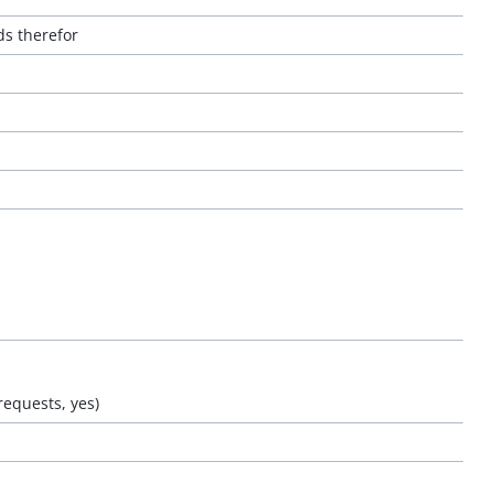
ds therefor
requests, yes)