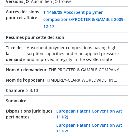
Versions JO
Aucun lien JO trouvé
Autres décisions
T 1468/08 Absorbent polymer
pour cet affaire
compositions/PROCTER & GAMBLE 2009-
12-17
Résumés pour cette décision
-
Titre de
Absorbent polymer compositions having high
la
sorption capacities under an applied pressure
demande
and improved integrity in the swollen state
Nom du demandeur
THE PROCTER & GAMBLE COMPANY
Nom de l'opposant
KIMBERLY-CLARK WORLDWIDE, INC.
Chambre
3.3.10
Sommaire
-
Dispositions juridiques
European Patent Convention Art
pertinentes
111(2)
European Patent Convention Art
113(2)