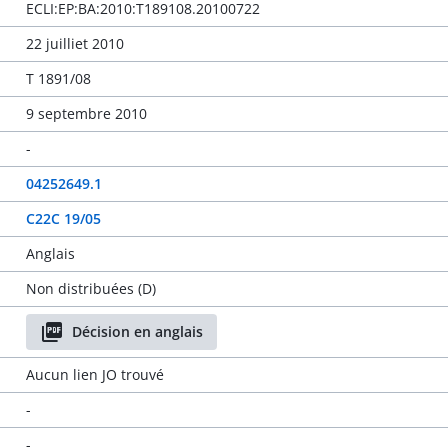
ECLI:EP:BA:2010:T189108.20100722
22 juilliet 2010
T 1891/08
9 septembre 2010
-
04252649.1
C22C 19/05
Anglais
Non distribuées (D)
Décision en anglais
Aucun lien JO trouvé
-
-