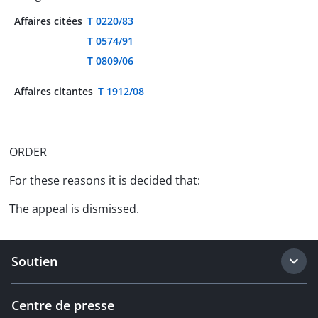
Affaires citées
T 0220/83
T 0574/91
T 0809/06
Affaires citantes
T 1912/08
ORDER
For these reasons it is decided that:
The appeal is dismissed.
Soutien
Centre de presse