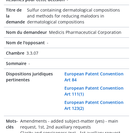
Titre de
Sulfur containing dermatological compositions
la
and methods for reducing malodors in
demande
dermatological compositions
Nom du demandeur
Medicis Pharmaceutical Corporation
Nom de l'opposant
-
Chambre
3.3.07
Sommaire
-
Dispositions juridiques
European Patent Convention
pertinentes
Art 84
European Patent Convention
Art 111(1)
European Patent Convention
Art 123(2)
Mots-
Amendments - added subject-matter (yes) - main
clés
request, 1st, 2nd auxiliary requests
Clarity and conciseness (no) - 1st auxiliary request