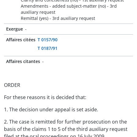
Amendments - added subject-matter (no) - 3rd
auxiliary request
Remittal (yes) - 3rd auxiliary request
Exergue
-
Affaires citées
T 0157/90
T 0187/91
Affaires citantes
-
ORDER
For these reasons it is decided that:
1. The decision under appeal is set aside.
2. The case is remitted for further prosecution on the
basis of the claims 1 to 5 of the third auxiliary request
filed at the oral proceedings on 16 July 2009.