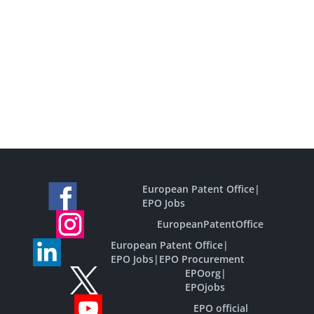
European Patent Office
|
EPO Jobs
EuropeanPatentOffice
European Patent Office
|
EPO Jobs
|
EPO Procurement
EPOorg
|
EPOjobs
EPO official