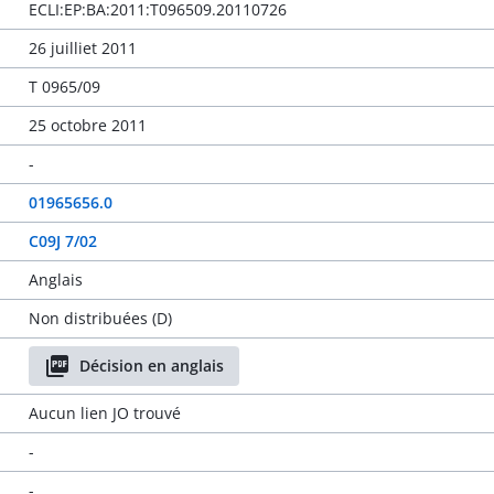
ECLI:EP:BA:2011:T096509.20110726
26 juilliet 2011
T 0965/09
25 octobre 2011
-
01965656.0
C09J 7/02
Anglais
Non distribuées (D)
Décision en anglais
Aucun lien JO trouvé
-
-