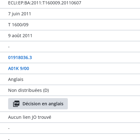
ECLI:EP:BA:2011:T160009.20110607
7 juin 2011
T 1600/09
9 août 2011
-
01918036.3
A01K 9/00
Anglais
Non distribuées (D)
Décision en anglais
Aucun lien JO trouvé
-
-