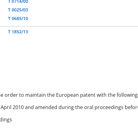
T 0714/00
T 0025/03
T 0685/10
T 1852/13
 the order to maintain the European patent with the followi
d 9 April 2010 and amended during the oral proceedings befo
edings