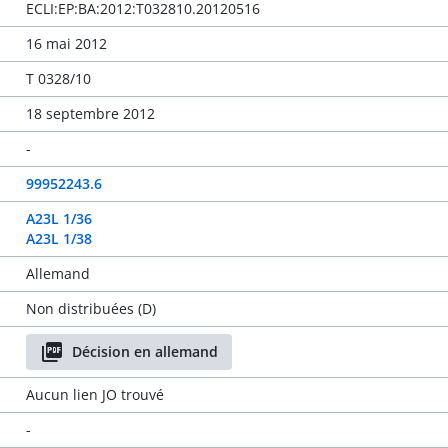
ECLI:EP:BA:2012:T032810.20120516
16 mai 2012
T 0328/10
18 septembre 2012
-
99952243.6
A23L 1/36
A23L 1/38
Allemand
Non distribuées (D)
Décision en allemand
Aucun lien JO trouvé
-