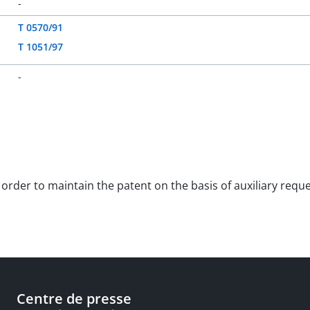
-
T 0570/91
T 1051/97
-
e order to maintain the patent on the basis of auxiliary req
Centre de presse