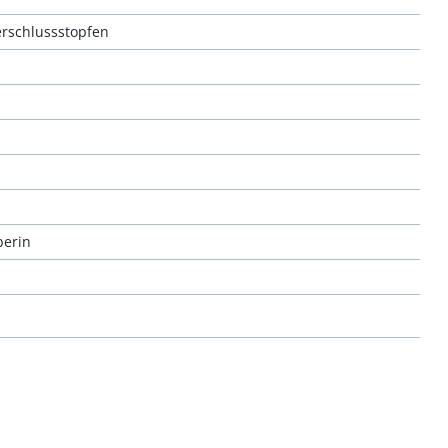
rschlussstopfen
berin