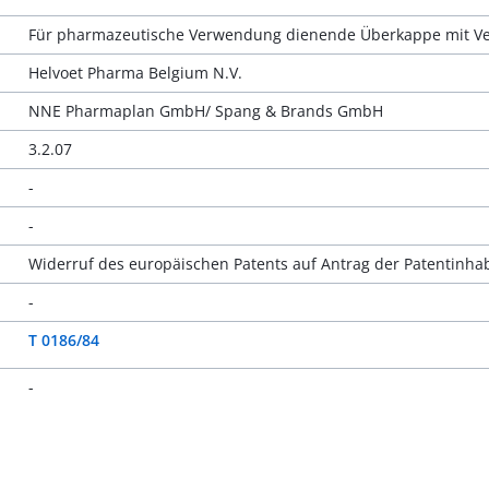
Für pharmazeutische Verwendung dienende Überkappe mit Ve
Helvoet Pharma Belgium N.V.
NNE Pharmaplan GmbH/ Spang & Brands GmbH
3.2.07
-
-
Widerruf des europäischen Patents auf Antrag der Patentinha
-
T 0186/84
-