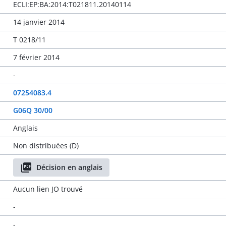
ECLI:EP:BA:2014:T021811.20140114
14 janvier 2014
T 0218/11
7 février 2014
-
07254083.4
G06Q 30/00
Anglais
Non distribuées (D)
Décision en anglais
Aucun lien JO trouvé
-
-