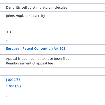
Dendritic cell co-stimulatory molecules
Johns Hopkins University
-
3.3.08
-
European Patent Convention Art 108
Appeal is deemed not to have been filed
Reimbursement of appeal fee
-
J 0012/86
T 0041/82
-