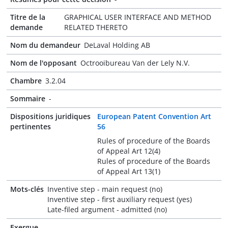
Titre de la
GRAPHICAL USER INTERFACE AND METHOD
demande
RELATED THERETO
Nom du demandeur
DeLaval Holding AB
Nom de l'opposant
Octrooibureau Van der Lely N.V.
Chambre
3.2.04
Sommaire
-
Dispositions juridiques
European Patent Convention Art
pertinentes
56
Rules of procedure of the Boards
of Appeal Art 12(4)
Rules of procedure of the Boards
of Appeal Art 13(1)
Mots-clés
Inventive step - main request (no)
Inventive step - first auxiliary request (yes)
Late-filed argument - admitted (no)
Exergue
-