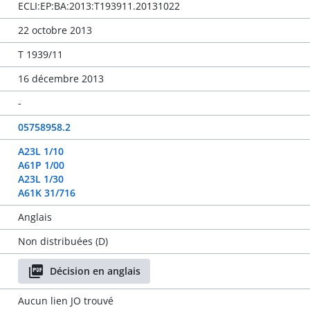
ECLI:EP:BA:2013:T193911.20131022
22 octobre 2013
T 1939/11
16 décembre 2013
-
05758958.2
A23L 1/10
A61P 1/00
A23L 1/30
A61K 31/716
Anglais
Non distribuées (D)
Décision en anglais
Aucun lien JO trouvé