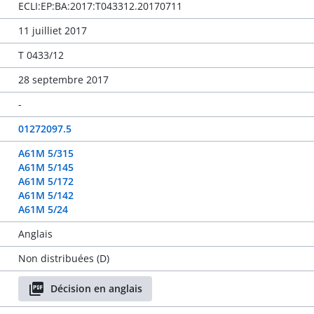
ECLI:EP:BA:2017:T043312.20170711
11 juilliet 2017
T 0433/12
28 septembre 2017
-
01272097.5
A61M 5/315
A61M 5/145
A61M 5/172
A61M 5/142
A61M 5/24
Anglais
Non distribuées (D)
Décision en anglais