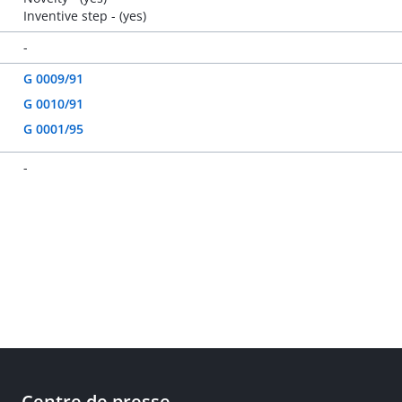
Inventive step - (yes)
-
G 0009/91
G 0010/91
G 0001/95
-
Centre de presse