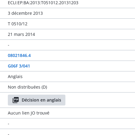
ECLI:EP:BA:2013:T051012.20131203
3 décembre 2013
T 0510/12
21 mars 2014
-
08021846.4
G06F 3/041
Anglais
Non distribuées (D)
Décision en anglais
Aucun lien JO trouvé
-
-