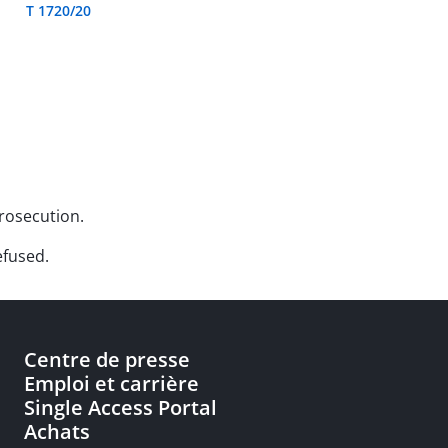
T 1720/20
prosecution.
efused.
Centre de presse
Emploi et carrière
Single Access Portal
Achats