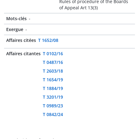
Rules of procedure of the Boards
of Appeal Art 13(3)
Mots-clés
-
Exergue
-
Affaires citées
T 1652/08
Affaires citantes
T 0102/16
T 0487/16
T 2603/18
T 1654/19
T 1884/19
T 3201/19
T 0989/23
T 0842/24