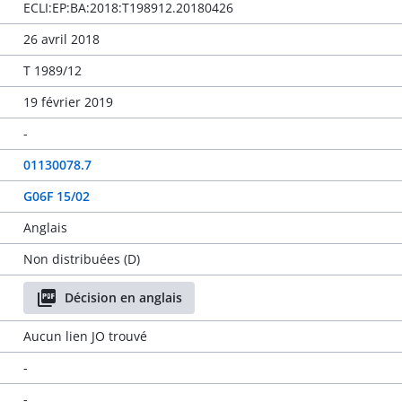
ECLI:EP:BA:2018:T198912.20180426
26 avril 2018
T 1989/12
19 février 2019
-
01130078.7
G06F 15/02
Anglais
Non distribuées (D)
Décision en anglais
Aucun lien JO trouvé
-
-