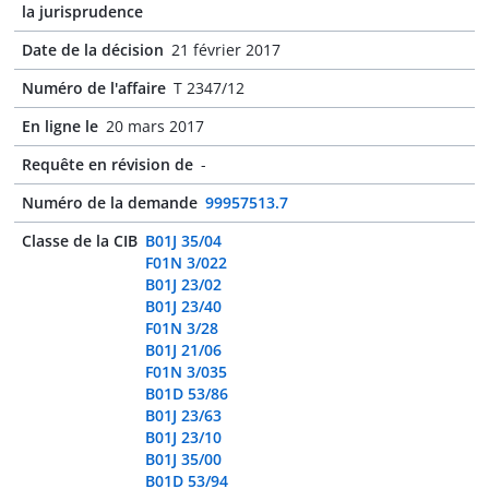
la jurisprudence
Date de la décision
21 février 2017
Numéro de l'affaire
T 2347/12
En ligne le
20 mars 2017
Requête en révision de
-
Numéro de la demande
99957513.7
Classe de la CIB
B01J 35/04
F01N 3/022
B01J 23/02
B01J 23/40
F01N 3/28
B01J 21/06
F01N 3/035
B01D 53/86
B01J 23/63
B01J 23/10
B01J 35/00
B01D 53/94