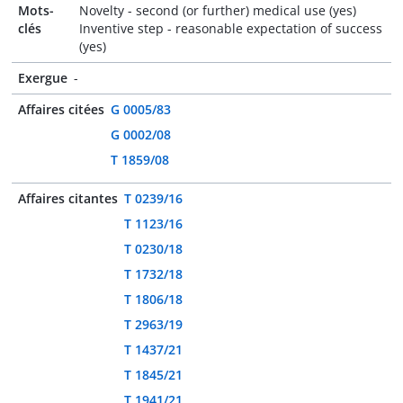
Mots-
Novelty - second (or further) medical use (yes)
clés
Inventive step - reasonable expectation of success
(yes)
Exergue
-
Affaires citées
G 0005/83
G 0002/08
T 1859/08
Affaires citantes
T 0239/16
T 1123/16
T 0230/18
T 1732/18
T 1806/18
T 2963/19
T 1437/21
T 1845/21
T 1941/21