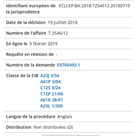
Identifiant européen de
ECLI:EP:BA:2018:T254612.20180719
la jurisprudence
Date de la décision
19 juilliet 2018
Numéro de l'affaire
T 2546/12
En ligne le
5 février 2019
Requête en révision de
-
Numéro de la demande
03705492.1
Classe de la CIB
A23J 3/34
A61P 3/04
C12S 3/24
C12P 21/06
A61K 38/01
A23L 1/305
Langue de la procédure
Anglais
Distribution
Non distribuées (D)