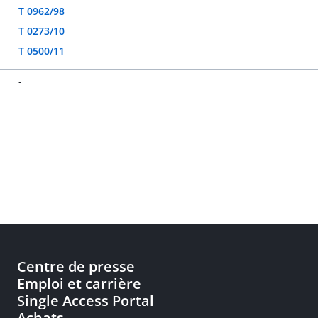
T 0962/98
T 0273/10
T 0500/11
-
Centre de presse
Emploi et carrière
Single Access Portal
Achats