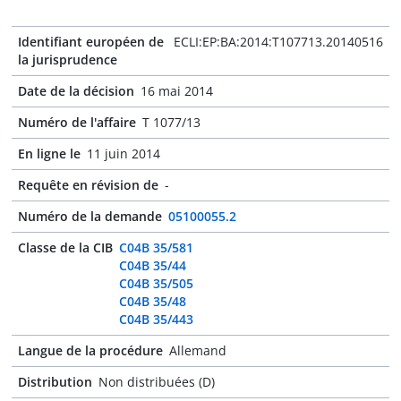
Identifiant européen de
ECLI:EP:BA:2014:T107713.20140516
la jurisprudence
Date de la décision
16 mai 2014
Numéro de l'affaire
T 1077/13
En ligne le
11 juin 2014
Requête en révision de
-
Numéro de la demande
05100055.2
Classe de la CIB
C04B 35/581
C04B 35/44
C04B 35/505
C04B 35/48
C04B 35/443
Langue de la procédure
Allemand
Distribution
Non distribuées (D)