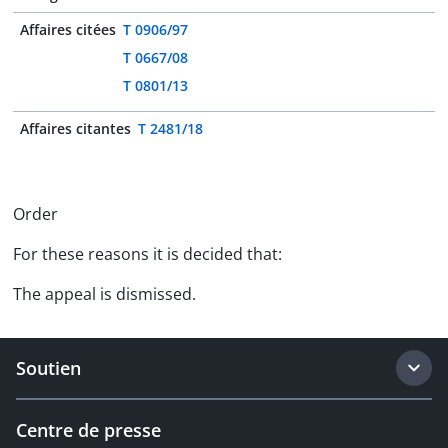
Affaires citées
T 0906/97
T 0667/08
T 0801/13
Affaires citantes
T 2481/18
Order
For these reasons it is decided that:
The appeal is dismissed.
Soutien
Centre de presse