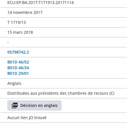
ECLI:EP:BA:2017:T171913.20171114
14 novembre 2017
T 1719/13
15 mars 2018
-
05798742.2
B01D 46/52
B01D 46/24
B01D 29/01
Anglais
Distribuées aux présidents des chambres de recours (C)
Décision en anglais
Aucun lien JO trouvé