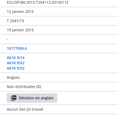
ECLI:EP:BA:2015:T204113.20150112
12 janvier 2015
T 2041/13
19 janvier 2015
-
10177509.6
A61K 9/14
A61K 9/52
A61K 9/22
Anglais
Non distribuées (D)
Décision en anglais
Aucun lien JO trouvé