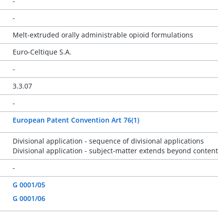
-
-
Melt-extruded orally administrable opioid formulations
Euro-Celtique S.A.
-
3.3.07
-
European Patent Convention Art 76(1)
Divisional application - sequence of divisional applications
Divisional application - subject-matter extends beyond content o
-
G 0001/05
G 0001/06