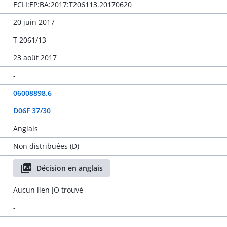
ECLI:EP:BA:2017:T206113.20170620
20 juin 2017
T 2061/13
23 août 2017
-
06008898.6
D06F 37/30
Anglais
Non distribuées (D)
Décision en anglais
Aucun lien JO trouvé
-
-