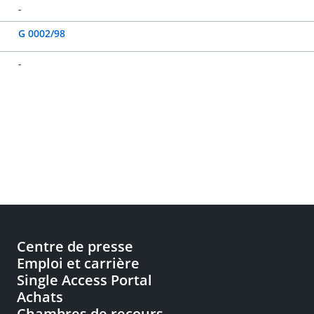
-
G 0002/98
-
Centre de presse
Emploi et carrière
Single Access Portal
Achats
Chambres de recours