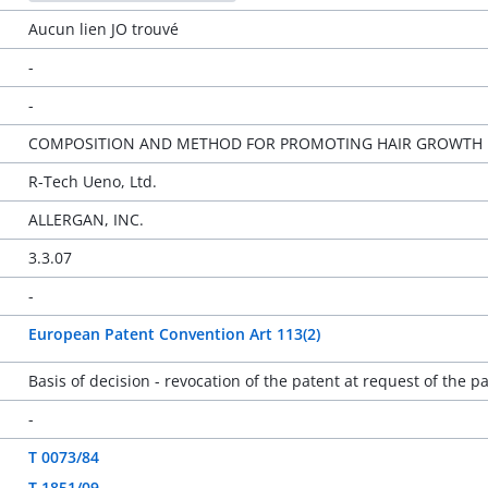
Aucun lien JO trouvé
-
-
COMPOSITION AND METHOD FOR PROMOTING HAIR GROWTH
R-Tech Ueno, Ltd.
ALLERGAN, INC.
3.3.07
-
European Patent Convention Art 113(2)
Basis of decision - revocation of the patent at request of the p
-
T 0073/84
T 1851/09