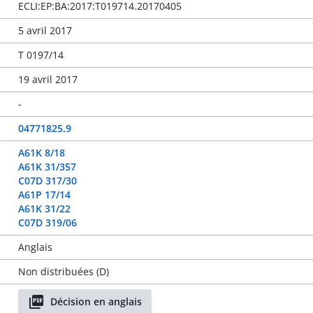
ECLI:EP:BA:2017:T019714.20170405
5 avril 2017
T 0197/14
19 avril 2017
-
04771825.9
A61K 8/18
A61K 31/357
C07D 317/30
A61P 17/14
A61K 31/22
C07D 319/06
Anglais
Non distribuées (D)
Décision en anglais