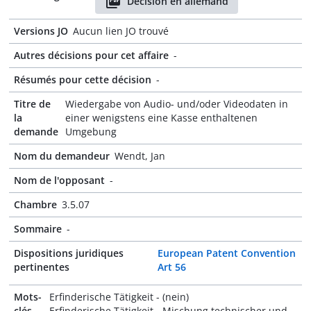
Décision en allemand
Versions JO
Aucun lien JO trouvé
Autres décisions pour cet affaire
-
Résumés pour cette décision
-
Titre de
Wiedergabe von Audio- und/oder Videodaten in
la
einer wenigstens eine Kasse enthaltenen
demande
Umgebung
Nom du demandeur
Wendt, Jan
Nom de l'opposant
-
Chambre
3.5.07
Sommaire
-
Dispositions juridiques
European Patent Convention
pertinentes
Art 56
Mots-
Erfinderische Tätigkeit - (nein)
clés
Erfinderische Tätigkeit - Mischung technischer und