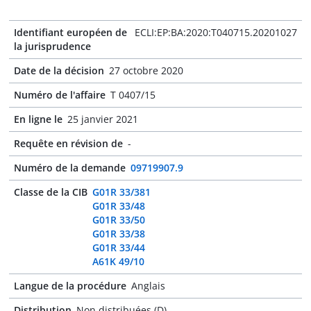
Identifiant européen de
ECLI:EP:BA:2020:T040715.20201027
la jurisprudence
Date de la décision
27 octobre 2020
Numéro de l'affaire
T 0407/15
En ligne le
25 janvier 2021
Requête en révision de
-
Numéro de la demande
09719907.9
Classe de la CIB
G01R 33/381
G01R 33/48
G01R 33/50
G01R 33/38
G01R 33/44
A61K 49/10
Langue de la procédure
Anglais
Distribution
Non distribuées (D)