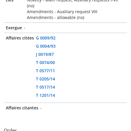
(no)
Amendments - Auxiliary request VIII
Amendments - allowable (no)
Exergue
-
Affaires citées
G 0009/92
G 0004/93
J 0019/87
T 0074/00
T 0577/11
T 0205/14
T 0517/14
T 1201/14
Affaires citantes
-
Order