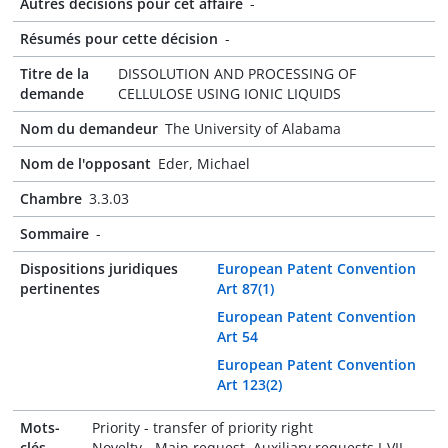
Autres décisions pour cet affaire
-
Résumés pour cette décision
-
Titre de la
DISSOLUTION AND PROCESSING OF
demande
CELLULOSE USING IONIC LIQUIDS
Nom du demandeur
The University of Alabama
Nom de l'opposant
Eder, Michael
Chambre
3.3.03
Sommaire
-
Dispositions juridiques
European Patent Convention
pertinentes
Art 87(1)
European Patent Convention
Art 54
European Patent Convention
Art 123(2)
Mots-
Priority - transfer of priority right
clés
Novelty - Main request, Auxiliary requests I-VII