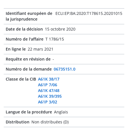
Identifiant européen de
ECLI:EP:BA:2020:T178615.20201015
la jurisprudence
Date de la décision
15 octobre 2020
Numéro de l'affaire
T 1786/15
En ligne le
22 mars 2021
Requête en révision de
-
Numéro de la demande
06735151.0
Classe de la CIB
A61K 38/17
A61P 7/06
A61K 47/48
A61K 39/395
A61P 3/02
Langue de la procédure
Anglais
Distribution
Non distribuées (D)