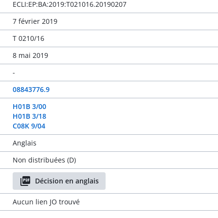
ECLI:EP:BA:2019:T021016.20190207
7 février 2019
T 0210/16
8 mai 2019
-
08843776.9
H01B 3/00
H01B 3/18
C08K 9/04
Anglais
Non distribuées (D)
Décision en anglais
Aucun lien JO trouvé