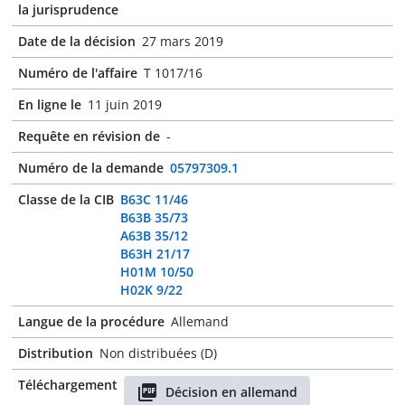
la jurisprudence
Date de la décision
27 mars 2019
Numéro de l'affaire
T 1017/16
En ligne le
11 juin 2019
Requête en révision de
-
Numéro de la demande
05797309.1
Classe de la CIB
B63C 11/46
B63B 35/73
A63B 35/12
B63H 21/17
H01M 10/50
H02K 9/22
Langue de la procédure
Allemand
Distribution
Non distribuées (D)
Téléchargement
Décision en allemand