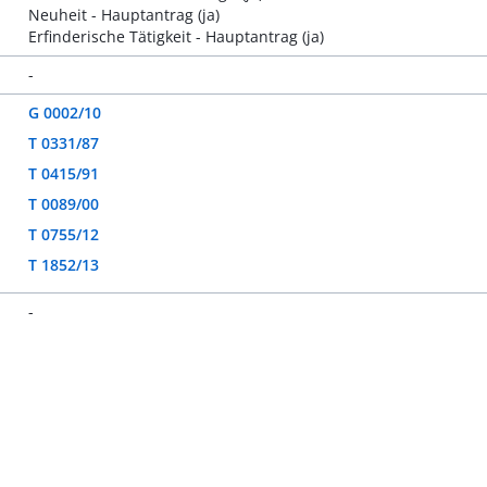
Neuheit - Hauptantrag (ja)
Erfinderische Tätigkeit - Hauptantrag (ja)
-
G 0002/10
T 0331/87
T 0415/91
T 0089/00
T 0755/12
T 1852/13
-