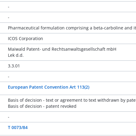
-
-
Pharmaceutical formulation comprising a beta-carboline and it
ICOS Corporation
Maiwald Patent- und Rechtsanwaltsgesellschaft mbH
Lek d.d.
3.3.01
-
European Patent Convention Art 113(2)
Basis of decision - text or agreement to text withdrawn by pate
Basis of decision - patent revoked
-
T 0073/84