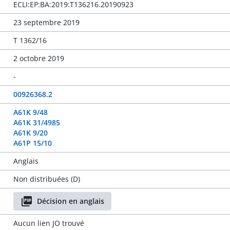
ECLI:EP:BA:2019:T136216.20190923
23 septembre 2019
T 1362/16
2 octobre 2019
-
00926368.2
A61K 9/48
A61K 31/4985
A61K 9/20
A61P 15/10
Anglais
Non distribuées (D)
Décision en anglais
Aucun lien JO trouvé