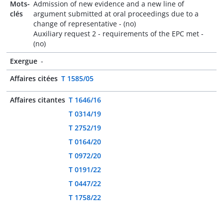
Mots-
Admission of new evidence and a new line of
clés
argument submitted at oral proceedings due to a
change of representative - (no)
Auxiliary request 2 - requirements of the EPC met -
(no)
Exergue
-
Affaires citées
T 1585/05
Affaires citantes
T 1646/16
T 0314/19
T 2752/19
T 0164/20
T 0972/20
T 0191/22
T 0447/22
T 1758/22