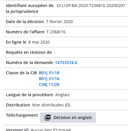
Identifiant européen de
ECLI:EP:BA:2020:T236816.20200207
la jurisprudence
Date de la décision
7 février 2020
Numéro de l'affaire
T 2368/16
En ligne le
8 mai 2020
Requête en révision de
-
Numéro de la demande
14753318.6
Classe de la CIB
B01J 31/18
B01J 31/16
C08J 11/28
Langue de la procédure
Anglais
Distribution
Non distribuées (D)
Téléchargement
Décision en anglais
Versions JO
Aucun lien JO trouvé