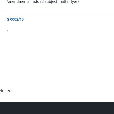
Amendments - added subject-matter (yes)
-
G 0002/10
-
efused.