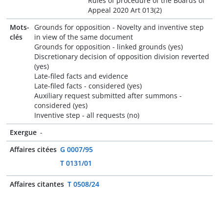
Rules of procedure of the Boards of
Appeal 2020 Art 013(2)
Mots-
Grounds for opposition - Novelty and inventive step
clés
in view of the same document
Grounds for opposition - linked grounds (yes)
Discretionary decision of opposition division reverted
(yes)
Late-filed facts and evidence
Late-filed facts - considered (yes)
Auxiliary request submitted after summons -
considered (yes)
Inventive step - all requests (no)
Exergue
-
Affaires citées
G 0007/95
T 0131/01
Affaires citantes
T 0508/24