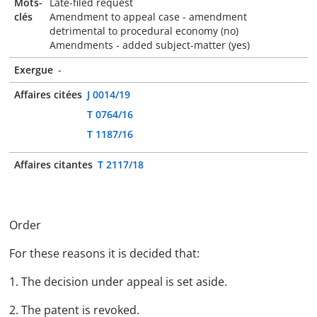
Mots-
Late-filed request
clés
Amendment to appeal case - amendment
detrimental to procedural economy (no)
Amendments - added subject-matter (yes)
Exergue
-
Affaires citées
J 0014/19
T 0764/16
T 1187/16
Affaires citantes
T 2117/18
Order
For these reasons it is decided that:
1. The decision under appeal is set aside.
2. The patent is revoked.