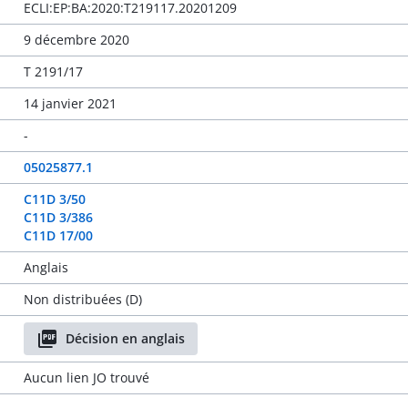
ECLI:EP:BA:2020:T219117.20201209
9 décembre 2020
T 2191/17
14 janvier 2021
-
05025877.1
C11D 3/50
C11D 3/386
C11D 17/00
Anglais
Non distribuées (D)
Décision en anglais
Aucun lien JO trouvé