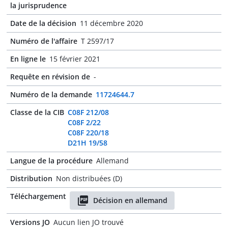
la jurisprudence
Date de la décision
11 décembre 2020
Numéro de l'affaire
T 2597/17
En ligne le
15 février 2021
Requête en révision de
-
Numéro de la demande
11724644.7
Classe de la CIB
C08F 212/08
C08F 2/22
C08F 220/18
D21H 19/58
Langue de la procédure
Allemand
Distribution
Non distribuées (D)
Téléchargement
Décision en allemand
Versions JO
Aucun lien JO trouvé