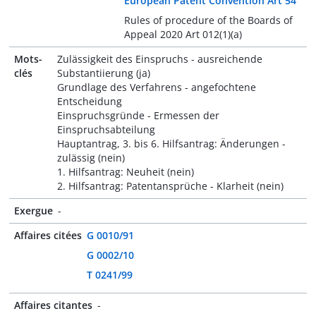
European Patent Convention Art 54
Rules of procedure of the Boards of
Appeal 2020 Art 012(1)(a)
Mots-
Zulässigkeit des Einspruchs - ausreichende
clés
Substantiierung (ja)
Grundlage des Verfahrens - angefochtene
Entscheidung
Einspruchsgründe - Ermessen der
Einspruchsabteilung
Hauptantrag, 3. bis 6. Hilfsantrag: Änderungen -
zulässig (nein)
1. Hilfsantrag: Neuheit (nein)
2. Hilfsantrag: Patentansprüche - Klarheit (nein)
Exergue
-
Affaires citées
G 0010/91
G 0002/10
T 0241/99
Affaires citantes
-